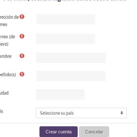
rección de
rreo
rreo (de
evo)
ombre
ellido(s)
udad
ís