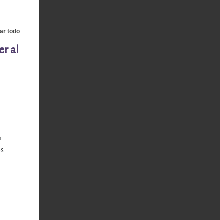
ar todo
er al
1
os