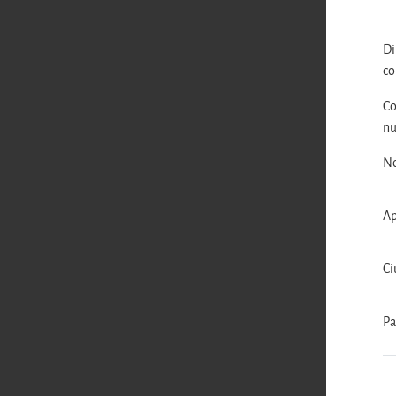
Di
co
Co
nu
N
Ap
Ci
Pa