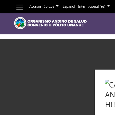
Saltar a contenido principal
Accesos rápidos
Español - Internacional ‎(es)‎
Panel lateral