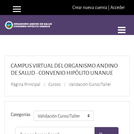
Saltar a contenido principal
Crear nueva cuenta
|
Acceder
Panel lateral
CAMPUS VIRTUAL DEL ORGANISMO ANDINO
DE SALUD - CONVENIO HIPÓLITO UNANUE
Página Principal
Cursos
Validación Curso/Taller
Categorías: